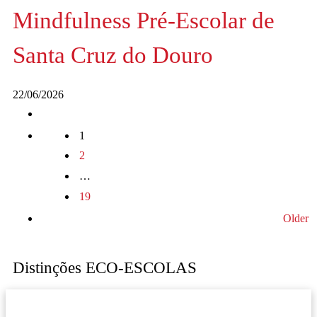
Mindfulness Pré-Escolar de
Santa Cruz do Douro
22/06/2026
Posts
1
2
navigation
…
19
Older
Older
Distinções ECO-ESCOLAS