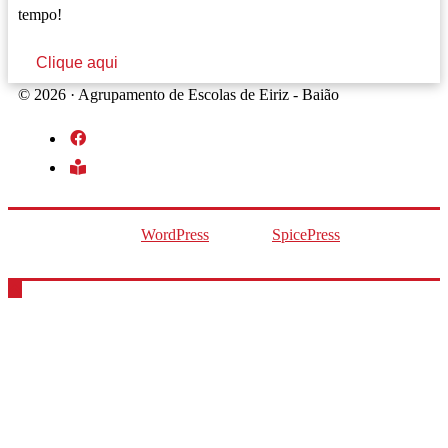
tempo!
Clique aqui
© 2026 · Agrupamento de Escolas de Eiriz - Baião
fab
fa-
fas
facebook
fa-
book-
Proudly powered by
WordPress
| Theme:
SpicePress
by
reader
SpiceThemes