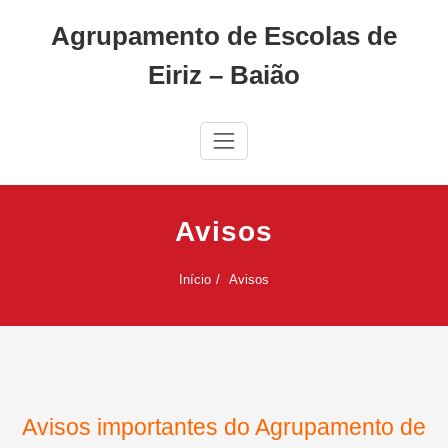
Skip
Agrupamento de Escolas de
to
content
Eiriz – Baião
Avisos
Início
Avisos
Avisos importantes do Agrupamento de