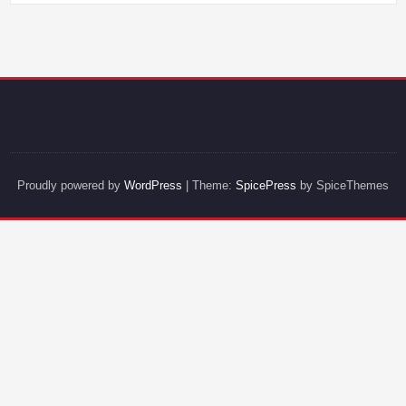
Proudly powered by
WordPress
| Theme:
SpicePress
by SpiceThemes