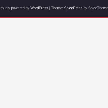
roudly powered by
WordPress
| Theme:
SpicePress
by SpiceThem