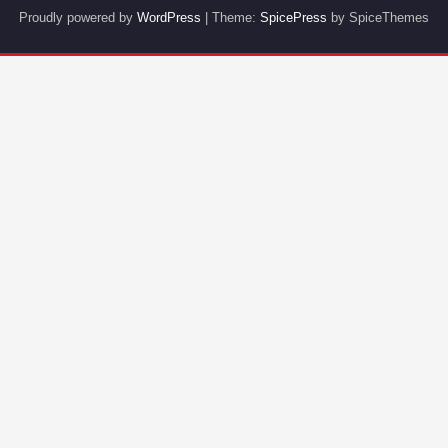
Proudly powered by
WordPress
| Theme:
SpicePress
by SpiceThemes