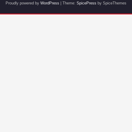
Proudly powered by
WordPress
| Theme:
SpicePress
by SpiceThemes