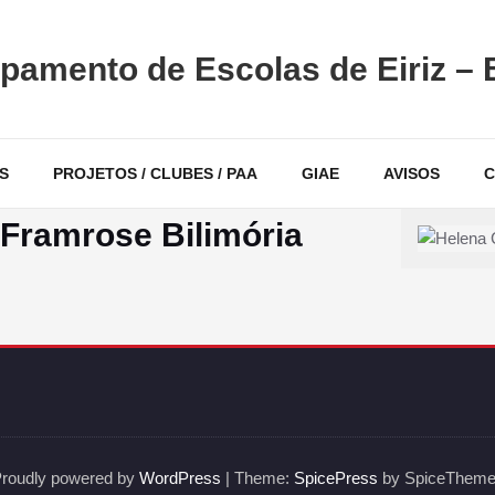
pamento de Escolas de Eiriz – 
S
PROJETOS / CLUBES / PAA
GIAE
AVISOS
C
 Framrose Bilimória
roudly powered by
WordPress
| Theme:
SpicePress
by SpiceThem