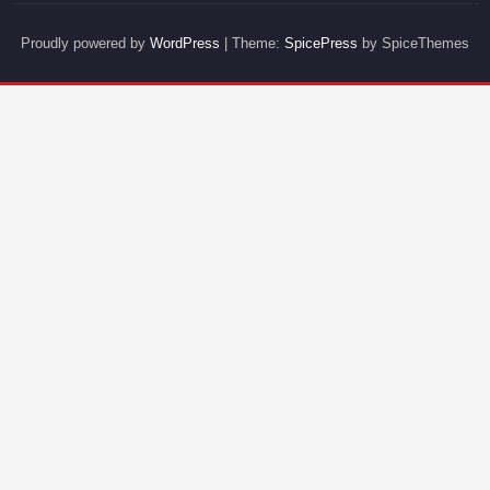
Proudly powered by
WordPress
| Theme:
SpicePress
by SpiceThemes