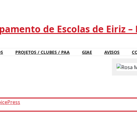
amento de Escolas de Eiriz –
OS
PROJETOS / CLUBES / PAA
GIAE
AVISOS
C
picePress
by SpiceThemes