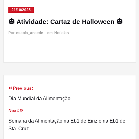
21/10/2025
🎃 Atividade: Cartaz de Halloween 🎃
Por
escola_ancede
em
Notícias
Previous:
Navegação
Dia Mundial da Alimentação
de
Next:
artigos
Semana da Alimentação na Eb1 de Eiriz e na Eb1 de
Sta. Cruz