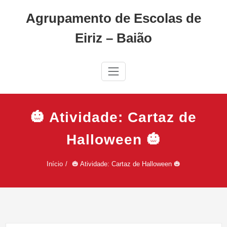
Skip
Agrupamento de Escolas de
to
content
Eiriz – Baião
🎃 Atividade: Cartaz de
Halloween 🎃
Início
🎃 Atividade: Cartaz de Halloween 🎃