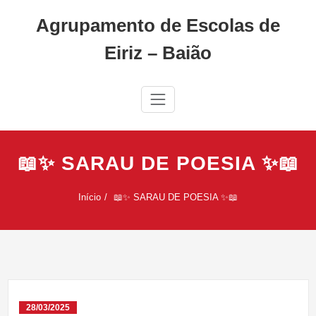
Skip
Agrupamento de Escolas de
to
content
Eiriz – Baião
📖✨ SARAU DE POESIA ✨📖
Início
📖✨ SARAU DE POESIA ✨📖
28/03/2025