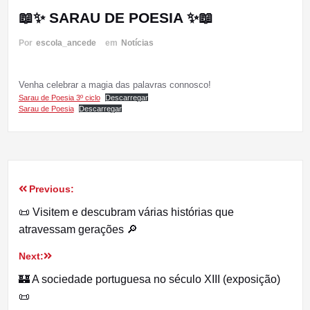
📖✨ SARAU DE POESIA ✨📖
Por
escola_ancede
em
Notícias
Venha celebrar a magia das palavras connosco!
Sarau de Poesia 3º ciclo
Descarregar
Sarau de Poesia
Descarregar
Previous:
Navegação
📜 Visitem e descubram várias histórias que
de
atravessam gerações 🔎
artigos
Next:
🏰 A sociedade portuguesa no século XIII (exposição)
📜