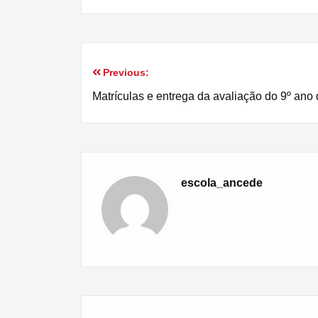
Previous:
Navegação
Matrículas e entrega da avaliação do 9º ano
de
artigos
escola_ancede