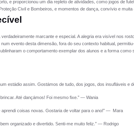
orto, e proporcionou um dia repleto de atividades, como jogos de fute
Proteção Civil e Bombeiros, e momentos de dança, convívio e muita 
ecível
ia verdadeiramente marcante e especial. A alegria era visível nos ro
r num evento desta dimensão, fora do seu contexto habitual, permitiu-l
ublinharam o comportamento exemplar dos alunos e a forma como 
num estádio assim. Gostámos de tudo, dos jogos, dos insufláveis e d
 brincar. Até dançámos! Foi mesmo fixe.” — Wania
l e aprendi coisas novas. Gostaria de voltar para o ano!” — Mara
em organizado e divertido. Senti-me muito feliz.” — Rodrigo