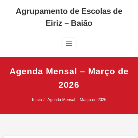
Skip
Agrupamento de Escolas de
to
content
Eiriz – Baião
Agenda Mensal – Março de
2026
Início
Agenda Mensal – Março de 2026