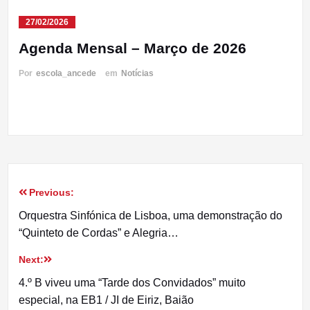
27/02/2026
Agenda Mensal – Março de 2026
Por
escola_ancede
em
Notícias
Previous:
Navegação
Orquestra Sinfónica de Lisboa, uma demonstração do
de
“Quinteto de Cordas” e Alegria…
artigos
Next:
4.º B viveu uma “Tarde dos Convidados” muito
especial, na EB1 / JI de Eiriz, Baião