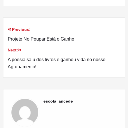
Previous:
Navegação
Projeto No Poupar Está o Ganho
de
Next:
artigos
A poesia saiu dos livros e ganhou vida no nosso
Agrupamento!
escola_ancede