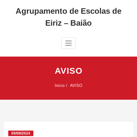
Skip
Agrupamento de Escolas de
to
content
Eiriz – Baião
AVISO
Início
AVISO
09/08/2024