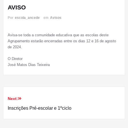
AVISO
Por
escola_ancede
em
Avisos
Avisa-se toda a comunidade educativa que as escolas deste
Agrupamento estarão encerradas entre os dias 12 e 16 de agosto
de 2024.
O Diretor
José Matos Dias Teixeira
Next:
Navegação
Inscrições Pré-escolar e 1ºciclo
de
artigos