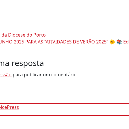
 da Diocese do Porto
UNHO 2025 PARA AS “ATIVIDADES DE VERÃO 2025” 🌞 📚 Educ
ma resposta
sessão
para publicar um comentário.
picePress
by SpiceThemes