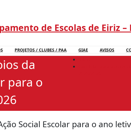
amento de Escolas de Eiriz –
OS
PROJETOS / CLUBES / PAA
GIAE
AVISOS
C
Início
oios da
Candidatura a apoios da
2025/2026
r para o
026
ção Social Escolar para o ano let