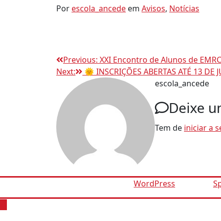
Por
escola_ancede
em
Avisos
,
Notícias
Navegação
Previous:
XXI Encontro de Alunos de EMRC
Next:
🌞 INSCRIÇÕES ABERTAS ATÉ 13 DE J
de
escola_ancede
Deixe u
artigos
Tem de
iniciar a 
Proudly powered by
WordPress
| Theme:
S