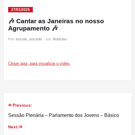
27/01/2025
🎶 Cantar as Janeiras no nosso
Agrupamento 🎶
Por
escola_ancede
em
Notícias
Clique aqui, para visualizar o vídeo.
Previous:
Navegação
Sessão Plenária – Parlamento dos Jovens – Básico
de
Next:
artigos