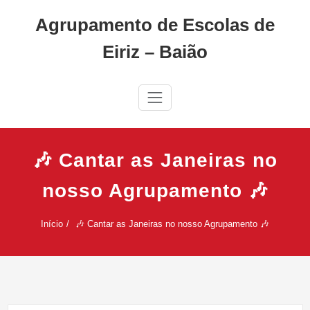
Skip
Agrupamento de Escolas de
to
content
Eiriz – Baião
🎶 Cantar as Janeiras no
nosso Agrupamento 🎶
Início
🎶 Cantar as Janeiras no nosso Agrupamento 🎶