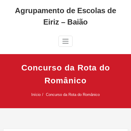
Skip
Agrupamento de Escolas de
to
content
Eiriz – Baião
Concurso da Rota do
Românico
Início
Concurso da Rota do Românico