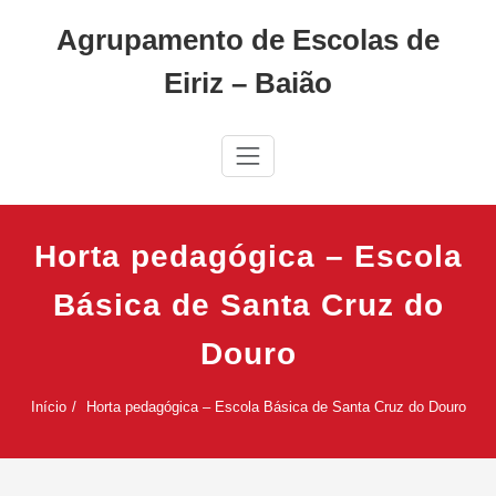
Skip
Agrupamento de Escolas de
to
content
Eiriz – Baião
Horta pedagógica – Escola
Básica de Santa Cruz do
Douro
Início
Horta pedagógica – Escola Básica de Santa Cruz do Douro