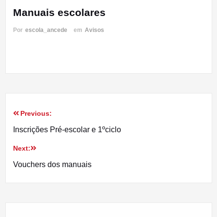
Manuais escolares
Por
escola_ancede
em
Avisos
Previous:
Navegação
Inscrições Pré-escolar e 1ºciclo
de
Next:
artigos
Vouchers dos manuais