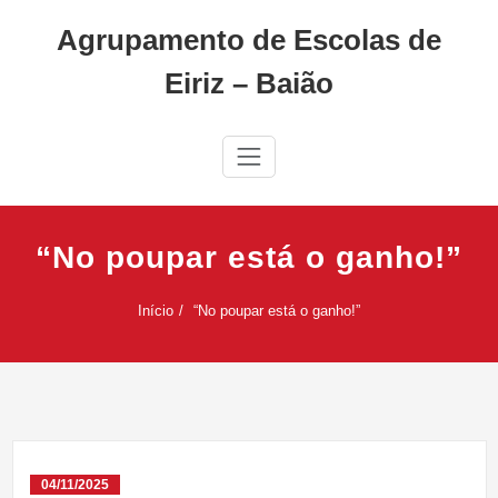
Skip
Agrupamento de Escolas de
to
content
Eiriz – Baião
“No poupar está o ganho!”
Início
“No poupar está o ganho!”
04/11/2025