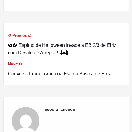
Previous:
Navegação
🎃🎃 Espírito de Halloween Invade a EB 2/3 de Eiriz
de
com Desfile de Arrepiar! 👻👻
artigos
Next:
Convite – Feira Franca na Escola Básica de Eiriz
escola_ancede