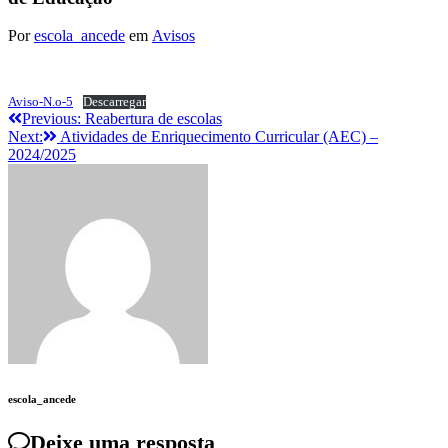
Por
escola_ancede
em
Avisos
Aviso-N.o-5
Descarregar
Navegação
Previous:
Reabertura de escolas
Next:
Atividades de Enriquecimento Curricular (AEC) –
de
2024/2025
artigos
escola_ancede
Deixe uma resposta