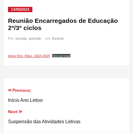
13/09/2024
Reunião Encarregados de Educação
2º/3º ciclos
Por
escola_ancede
em
Avisos
Aviso-Enc.-Educ.-2024-2025
Descarregar
Previous:
Navegação
Início Ano Letivo
de
Next:
artigos
Suspensão das Atividades Letivas