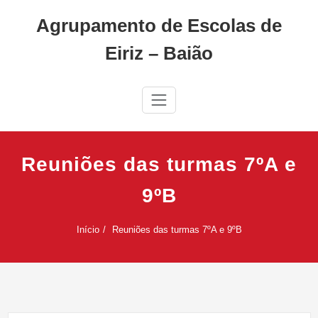
Skip
Agrupamento de Escolas de
to
content
Eiriz – Baião
Reuniões das turmas 7ºA e
9ºB
Início
Reuniões das turmas 7ºA e 9ºB