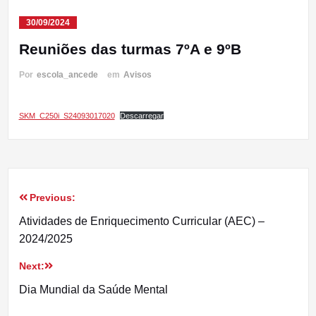
30/09/2024
Reuniões das turmas 7ºA e 9ºB
Por
escola_ancede
em
Avisos
SKM_C250i_S24093017020
Descarregar
Previous:
Navegação
Atividades de Enriquecimento Curricular (AEC) –
de
2024/2025
artigos
Next:
Dia Mundial da Saúde Mental