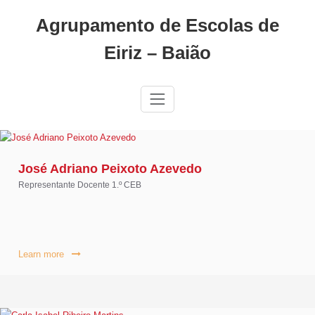
Skip
Agrupamento de Escolas de
to
content
Eiriz – Baião
José Adriano Peixoto Azevedo
Representante Docente 1.º CEB
Learn more