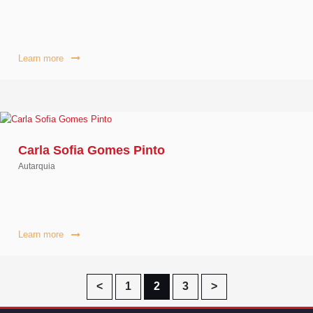
Learn more
Carla Sofia Gomes Pinto
Autarquia
Learn more
Paginação
Page
Page
Page
<
1
2
3
>