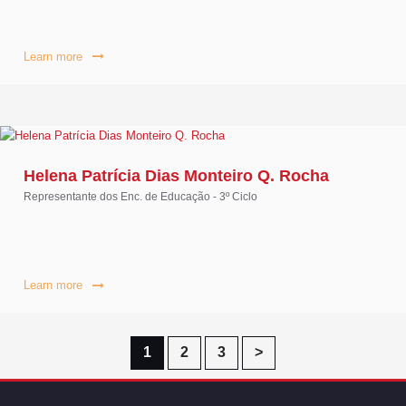
Learn more
Helena Patrícia Dias Monteiro Q. Rocha
Representante dos Enc. de Educação - 3º Ciclo
Learn more
Paginação
Page
Page
Page
1
2
3
>
dos