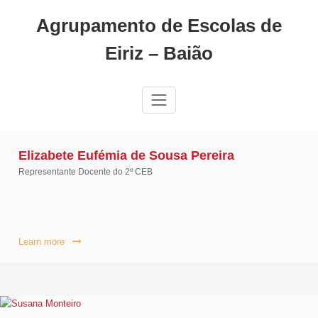
Skip
Agrupamento de Escolas de
to
content
Eiriz – Baião
Elizabete Eufémia de Sousa Pereira
Representante Docente do 2º CEB
Learn more