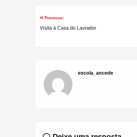
Previous:
Navegação
Visita à Casa do Lavrador
de
artigos
escola_ancede
Deixe uma resposta