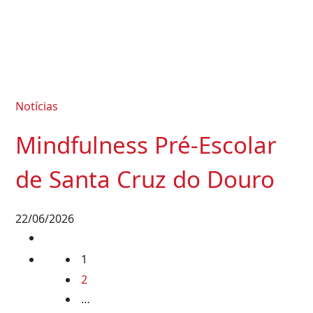
Notícias
Mindfulness Pré-Escolar
de Santa Cruz do Douro
22/06/2026
Posts
1
2
navigation
…