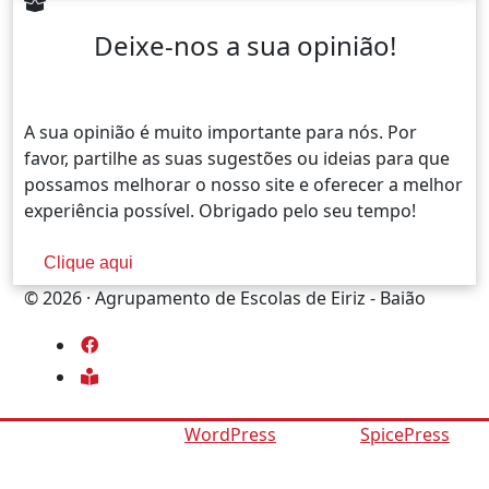
Deixe-nos a sua opinião!
A sua opinião é muito importante para nós. Por
favor, partilhe as suas sugestões ou ideias para que
possamos melhorar o nosso site e oferecer a melhor
experiência possível. Obrigado pelo seu tempo!
Clique aqui
© 2026 · Agrupamento de Escolas de Eiriz - Baião
fab
fa-
fas
facebook
fa-
book-
Proudly powered by
WordPress
| Theme:
SpicePress
by
reader
SpiceThemes