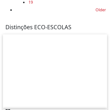
19
Older
Older
Distinções ECO-ESCOLAS