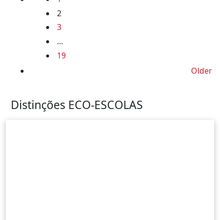
2
navigation
3
…
19
Older
Older
Distinções ECO-ESCOLAS