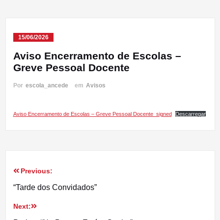
15/06/2026
Aviso Encerramento de Escolas –
Greve Pessoal Docente
Por
escola_ancede
em
Avisos
Aviso Encerramento de Escolas – Greve Pessoal Docente_signed
Descarregar
Previous:
Navegação
“Tarde dos Convidados”
de
Next:
artigos