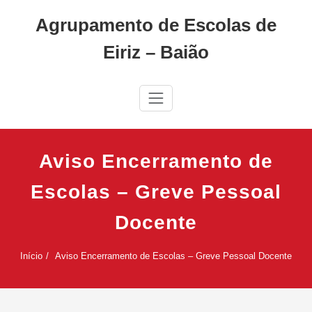
Skip
Agrupamento de Escolas de
to
content
Eiriz – Baião
Aviso Encerramento de
Escolas – Greve Pessoal
Docente
Início
Aviso Encerramento de Escolas – Greve Pessoal Docente