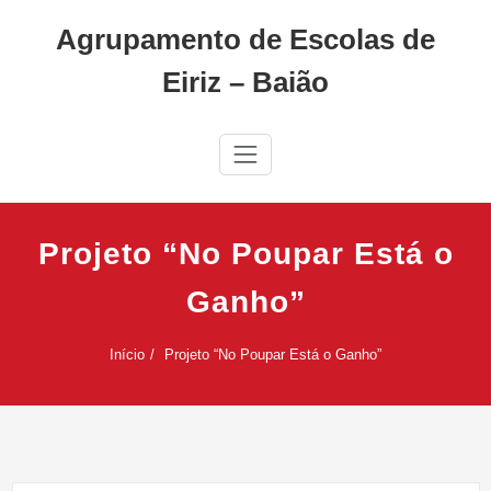
Skip
Agrupamento de Escolas de
to
content
Eiriz – Baião
Projeto “No Poupar Está o
Ganho”
Início
Projeto “No Poupar Está o Ganho”