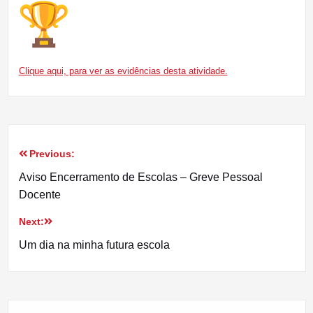
Clique aqui, para ver as evidências desta atividade.
Previous:
Navegação
Aviso Encerramento de Escolas – Greve Pessoal
de
Docente
artigos
Next:
Um dia na minha futura escola