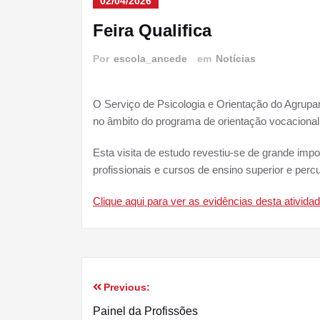
02/04/2026
Feira Qualifica
Por
escola_ancede
em
Notícias
O Serviço de Psicologia e Orientação do Agrupam
no âmbito do programa de orientação vocacional 
Esta visita de estudo revestiu-se de grande imp
profissionais e cursos de ensino superior e perc
Clique aqui para ver as evidências desta atividad
Previous:
Navegação
Painel da Profissões