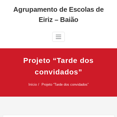
Skip
Agrupamento de Escolas de
to
content
Eiriz – Baião
Projeto “Tarde dos
convidados”
Início
Projeto “Tarde dos convidados”