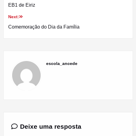
de
EB1 de Eiriz
artigos
Next:
Comemoração do Dia da Família
escola_ancede
Deixe uma resposta