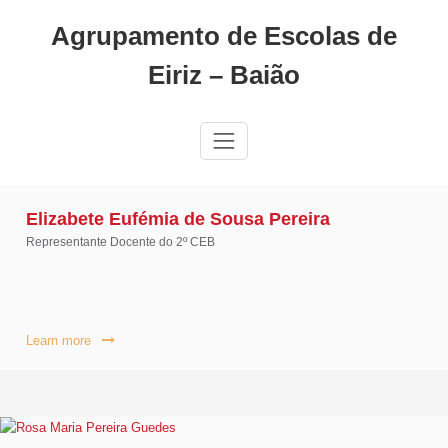
Skip
Agrupamento de Escolas de
to
content
Eiriz – Baião
Elizabete Eufémia de Sousa Pereira
Representante Docente do 2º CEB
Learn more