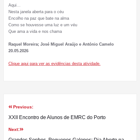
Aqui…
Nesta janela aberta para o céu
Encolho na paz que bate na alma
Como se houvesse uma luz e um véu
Que ama a vida e nos chama
Raquel Moreira; José Miguel Araújo e António Camelo
20.05.2026
Clique aqui para ver as evidências desta atividade.
Previous:
Navegação
XXII Encontro de Alunos de EMRC do Porto
de
Next:
artigos
Grandes Sonhos, Pequenos Galopes: Dia Aberto na