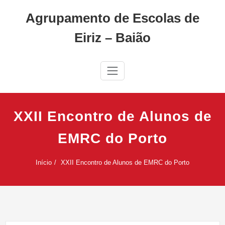
Skip
Agrupamento de Escolas de
to
content
Eiriz – Baião
XXII Encontro de Alunos de
EMRC do Porto
Início
XXII Encontro de Alunos de EMRC do Porto