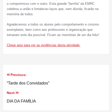
o compromisso com o outro. Esta grande “família” da EMRC
celebrou a união e fortaleceu laços que, sem dúvida, ficarão na
memória de todos.
Agradecemos a todos os alunos pelo comportamento e civismo
exemplares, bem como aos professores e organização que
tornaram este dia possível. Ficam as memórias de um dia feliz!
Clique aqui para ver as evidências desta atividade.
Previous:
Navegação
“Tarde dos Convidados”
de
Next:
artigos
DIA DA FAMÍLIA