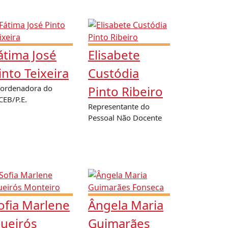
átima José
Elisabete
into Teixeira
Custódia
ordenadora do
Pinto Ribeiro
CEB/P.E.
Representante do
Pessoal Não Docente
ofia Marlene
Ângela Maria
ueirós
Guimarães