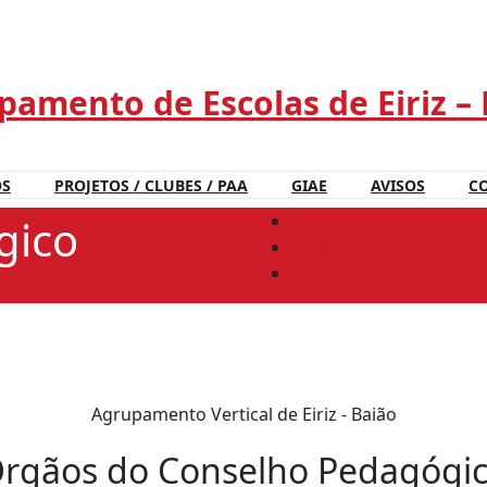
amento de Escolas de Eiriz –
OS
PROJETOS / CLUBES / PAA
GIAE
AVISOS
C
Início
gico
Agrupamento
Conselho Pedagógico
Agrupamento Vertical de Eiriz - Baião
rgãos do Conselho Pedagógi