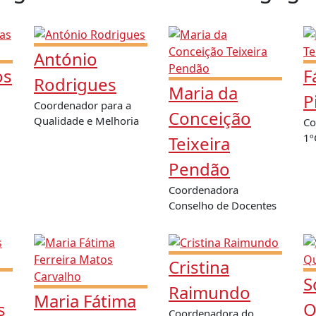
António
os
F
Rodrigues
Maria da
P
Coordenador para a
Conceição
Qualidade e Melhoria
Co
1º
Teixeira
Pendão
Coordenadora
Conselho de Docentes
Cristina
S
Raimundo
Maria Fátima
s
Q
Coordenadora do