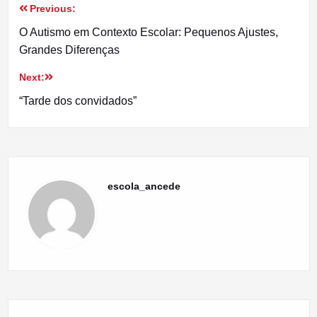
Previous:
Navegação
O Autismo em Contexto Escolar: Pequenos Ajustes,
de
Grandes Diferenças
artigos
Next:
“Tarde dos convidados”
escola_ancede