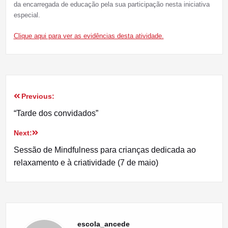
da encarregada de educação pela sua participação nesta iniciativa
especial.
Clique aqui para ver as evidências desta atividade.
Previous:
Navegação
“Tarde dos convidados”
de
Next:
artigos
Sessão de Mindfulness para crianças dedicada ao
relaxamento e à criatividade (7 de maio)
escola_ancede