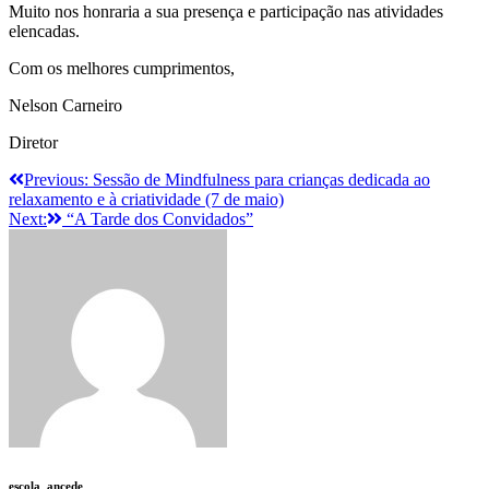
Muito nos honraria a sua presença e participação nas atividades
elencadas.
Com os melhores cumprimentos,
Nelson Carneiro
Diretor
Navegação
Previous:
Sessão de Mindfulness para crianças dedicada ao
relaxamento e à criatividade (7 de maio)
de
Next:
“A Tarde dos Convidados”
artigos
escola_ancede